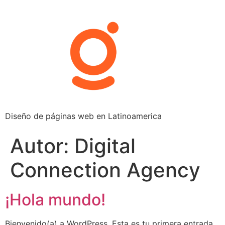
Saltar
al
contenido
Diseño de páginas web en Latinoamerica
Autor:
Digital
Connection Agency
¡Hola mundo!
Bienvenido(a) a WordPress. Esta es tu primera entrada.