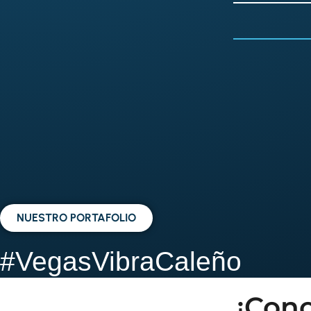
NUESTRO PORTAFOLIO
#VegasVibraCaleño
¡Cono