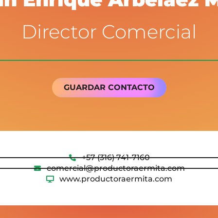
Director Comercial
GUARDAR CONTACTO
‪+57 (316) 741-7160
comercial@productoraermita.com
www.productoraermita.com