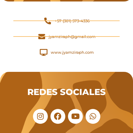
‪+57 (301) 573-4336
jyamziraph@gmail.com
www.jyamziraph.com
REDES SOCIALES