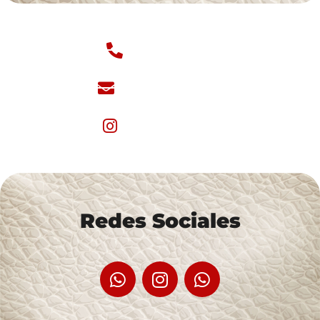
‪+57 (321) 826-0287
ckairoz@outlook.com
@creaciones_kairoz
Redes Sociales