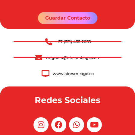
Guardar Contacto
‪+57 (321) 435-2033
miguelu@airesmirage.com
www.airesmirage.co
Redes Sociales