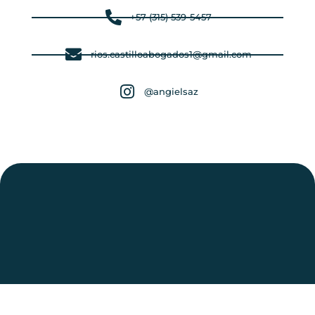
‪+57 (315) 539-5457
rios.castilloabogados1@gmail.com
@angielsaz
Redes Sociales