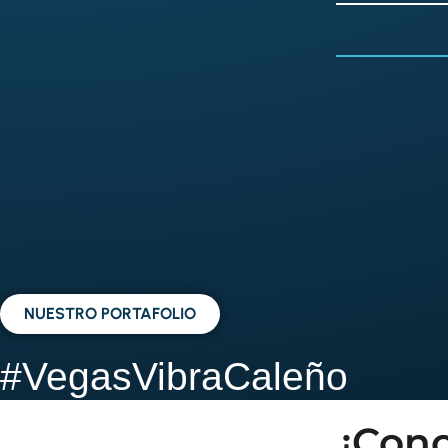
NUESTRO PORTAFOLIO
#VegasVibraCaleño
¡Cono