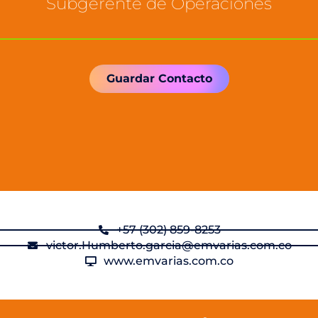
Subgerente de Operaciones
Guardar Contacto
‪+57 (302) 859-8253
victor.Humberto.garcia@emvarias.com.co
www.emvarias.com.co